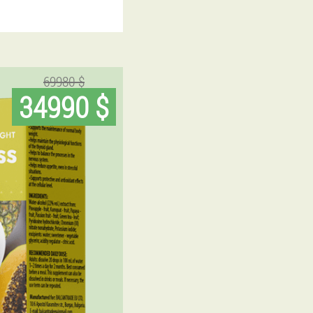
69980 $
34990 $