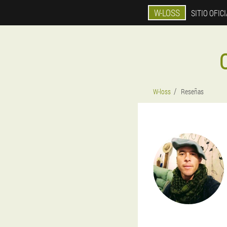
W-LOSS
SITIO OFIC
W-loss
Reseñas