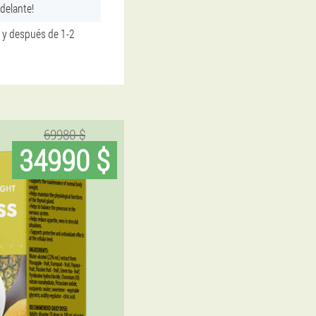
delante!
, y después de 1-2
69980 $
34990 $