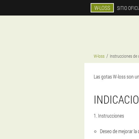
W-LOSS
SITIO OFIC
W-loss
Instrucciones de
Las gotas W-loss son un
INDICACI
1. Instrucciones
Deseo de mejorar la 