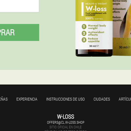
PRAR
EÑAS
EXPERIENCIA
INSTRUCCIONES DE USO
CIUDADES
ARTÍCU
W-LOSS
OFFERS@CL.W-LOSS.SHOP
SITIO OFICIAL EN CHILE