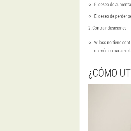
El deseo de aumenta
El deseo de perder 
2. Contraindicaciones
W-loss no tiene cont
un médico para exclu
¿CÓMO UT