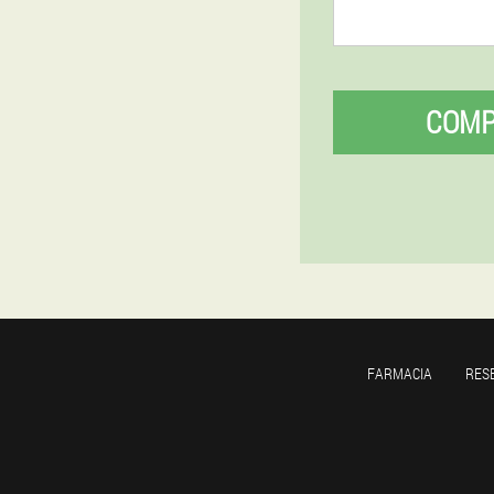
COM
FARMACIA
RES