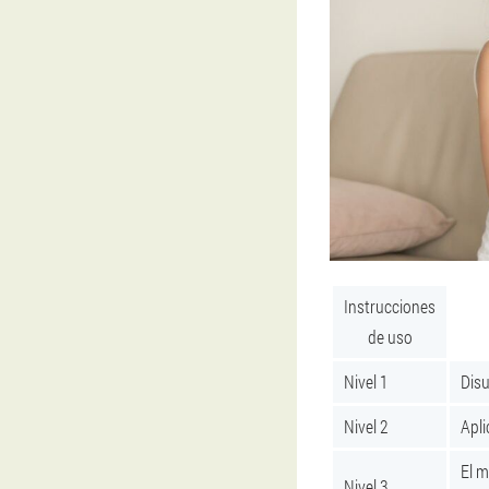
Instrucciones
de uso
Nivel 1
Disu
Nivel 2
Apli
El m
Nivel 3