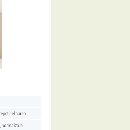
epetir el curso.
 normaliza la